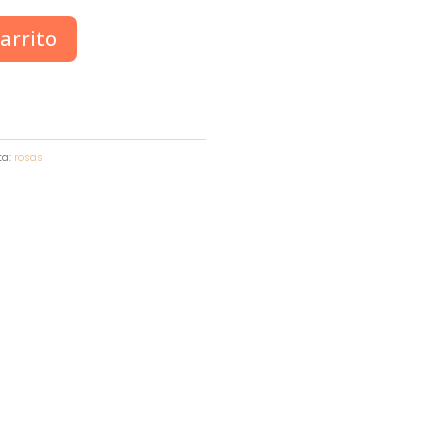
arrito
ta:
rosas