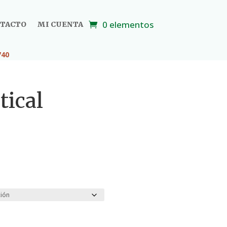
0 elementos
TACTO
MI CUENTA
740
tical